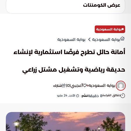
لتخصيص تجربة كل حاج بشكل فردي، بحيث تلبي تطلعاته الشخصية
عرض الكومنتات
بدقة متناهية تتجاوز التوقعات وتجعل رحلته أكثر تميزاً ويسراً.
بوابة السعودية
بوابة السعودية
بوابة السعودية
أمانة حائل تطرح فرصًا استثمارية لإنشاء
حديقة رياضية وتشغيل مشتل زراعي
بوابة السعودية
أعجبني
(
0
)
شارك
دقائق القراءة
8
دقيقة
الأحد, 24 مايو
نشر: