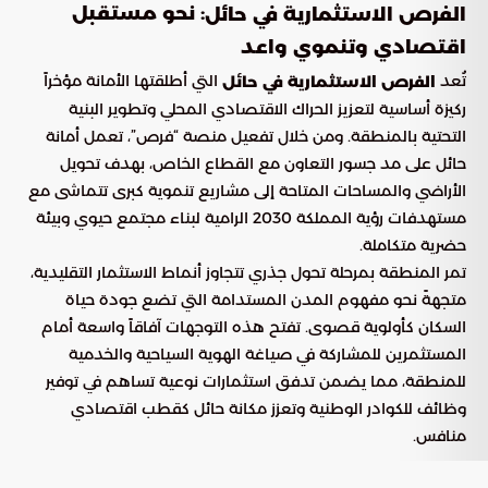
: نحو مستقبل
الفرص الاستثمارية في حائل
اقتصادي وتنموي واعد
تُعد
التي أطلقتها الأمانة مؤخراً
الفرص الاستثمارية في حائل
ركيزة أساسية لتعزيز الحراك الاقتصادي المحلي وتطوير البنية
التحتية بالمنطقة. ومن خلال تفعيل منصة “فرص”، تعمل أمانة
حائل على مد جسور التعاون مع القطاع الخاص، بهدف تحويل
الأراضي والمساحات المتاحة إلى مشاريع تنموية كبرى تتماشى مع
مستهدفات رؤية المملكة 2030 الرامية لبناء مجتمع حيوي وبيئة
حضرية متكاملة.
تمر المنطقة بمرحلة تحول جذري تتجاوز أنماط الاستثمار التقليدية،
متجهةً نحو مفهوم المدن المستدامة التي تضع جودة حياة
السكان كأولوية قصوى. تفتح هذه التوجهات آفاقاً واسعة أمام
المستثمرين للمشاركة في صياغة الهوية السياحية والخدمية
للمنطقة، مما يضمن تدفق استثمارات نوعية تساهم في توفير
وظائف للكوادر الوطنية وتعزز مكانة حائل كقطب اقتصادي
منافس.
خريطة المشاريع الاستثمارية الكبرى في