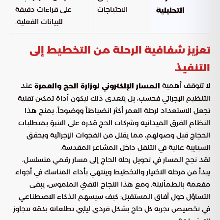
الاحتياجات
على قراءات دقيقة
التحليلية
للبيانات الفعلية.
تعزيز شفافية الرحلة من التخطيط إلى
التنفيذ
لا تتوقف أهمية
عند
المسار الإلكتروني لوزارة الحج والعمرة
التنظيم الإجرائي فحسب، بل يتعدى ذلك ليكون أداة تمكين تقنية
تجعل الاستعداد لرحلة العمر أكثر انضباطاً ووضوحاً. يمنح هذا
النظام الفرق الميدانية وشركات الحج قدرة على التنبؤ بمتطلبات
الحجاج قبل وصولهم، مما يقلل من الفجوات الإجرائية ويحقق
انسيابية عالية في التنقل داخل المشاعر المقدسة.
لقد نجح المسار في تحويل رحلة الحاج إلى مسار رقمي متسلسل،
يبدأ من مرحلة الاختيار والتخطيط وينتهي بأداء المناسك في أجواء
مفعمة بالطمأنينة. ومع هذا النجاح التقني الملموس، يبقى
التساؤل حول آفاق المستقبل: كيف سيسهم الذكاء الاصطناعي
في تخصيص تجربة كل حاج بشكل فردي ليلبي تطلعاته بدقة تتجاوز