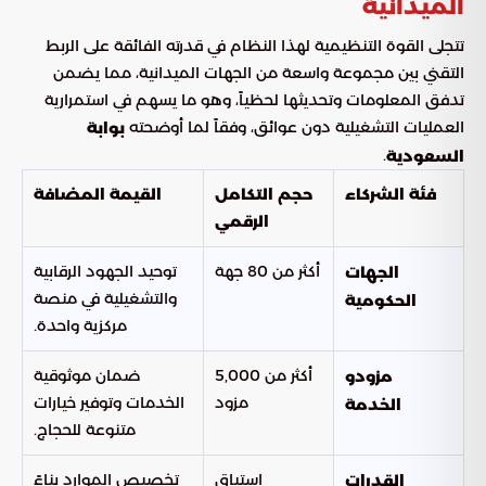
الميدانية
تتجلى القوة التنظيمية لهذا النظام في قدرته الفائقة على الربط
التقني بين مجموعة واسعة من الجهات الميدانية، مما يضمن
تدفق المعلومات وتحديثها لحظياً، وهو ما يسهم في استمرارية
العمليات التشغيلية دون عوائق، وفقاً لما أوضحته
بوابة
.
السعودية
فئة الشركاء
حجم التكامل
القيمة المضافة
الرقمي
أكثر من 80 جهة
توحيد الجهود الرقابية
الجهات
والتشغيلية في منصة
الحكومية
مركزية واحدة.
أكثر من 5,000
ضمان موثوقية
مزودو
مزود
الخدمات وتوفير خيارات
الخدمة
متنوعة للحجاج.
استباق
تخصيص الموارد بناءً
القدرات