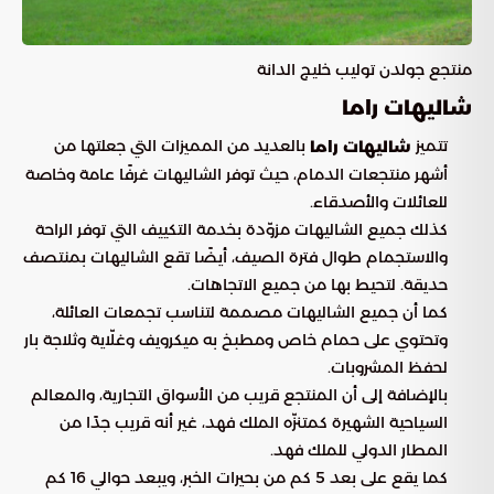
منتجع جولدن توليب خليج الدانة
شاليهات راما
تتميز
بالعديد من المميزات التي جعلتها من
شاليهات راما
أشهر منتجعات الدمام، حيث توفر الشاليهات غرفًا عامة وخاصة
للعائلات والأصدقاء.
كذلك جميع الشاليهات مزوّدة بخدمة التكييف التي توفر الراحة
والاستجمام طوال فترة الصيف، أيضًا تقع الشاليهات بمنتصف
حديقة. لتحيط بها من جميع الاتجاهات.
كما أن جميع الشاليهات مصممة لتناسب تجمعات العائلة،
وتحتوي على حمام خاص ومطبخ به ميكرويف وغلّاية وثلاجة بار
لحفظ المشروبات.
بالإضافة إلى أن المنتجع قريب من الأسواق التجارية، والمعالم
السياحية الشهيرة كمتنزّه الملك فهد، غير أنه قريب جدًا من
المطار الدولي للملك فهد.
كما يقع على بعد 5 كم من بحيرات الخبر، ويبعد حوالي 16 كم