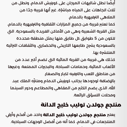
أيضًا تطل شاليهات المرجان على كورنيش الدمام، وتطل من
ثلاث اتجاهات على المياه مباشرًة، غير أنها قريبة جدًا من
الملاهي الترفيهية بالدمام.
كما تعتبر قريبة من جميع المزارات الثقافية والترفيهية بالدمام،
مثل القرية الشعبية وهي من الأماكن الفريدة بالسعودية. التي
تتكون من 5 طوابق كل طابق منها يمثل منطقة محددة
بالسعودية يشرح طابعها التاريخي والحضاري. والثقافات التراثية
المنتشرة بها.
كذلك هي قريبة من القرية المائية التي تضم أكبر عدد من
الألعاب المائية، وحمامات السباحة، والبحيرات الممتعة. وغيرها
من مناطق اللعب والترفيه لكبار والصغار.
بالإضافة لوجودها بجانب كورنيش الدمام ومتنزّه الملك عبد
الله، الذي يضم الكثير من المقاهي والمطاعم ودور السينما
ومحلات التسوّق الرائعة.
منتجع جولدن توليب خليج الدانة
يعتبر
واحد من أفخم وأرقي
منتجع جولدن توليب خليج الدانة
المنتجعات في الدمام، كما أنه من أفضل الوجهات السياحية.