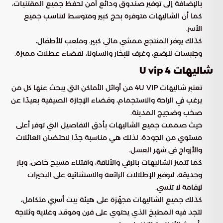
بالإضافة إلى توفير صندوق ودائع آمن لحفظ جميع المقتنيات،
كما أن الشاليهات متوفرة بحج كبير ومتوسط لتناسب جميع
الأسر.
كذلك يوفر المنتجع ممشي مائي كبير، وملعب للأطفال،
وجليسات للرضع، وغرف للبخار والساونا، لقضاء عطلات مميزة.
شاليهات 4 U vip
تعتبر شاليهات 4U VIP من أوائل الأماكن التي يبحث عنها كل من
يرغب في الراحة والاستجمام، وقضاء الإجازة الصيفية بعيدًا عن
صخب وضجيج المدينة.
حيث صممت جميع الشاليهات بأدق التفاصيل التي توفر أعلى
مستوي من الجودة، لذلك هي مناسبة جدًا لاحتضان العائلات
والأزواج في شهر العسل.
كما تتميز الشاليهات بالرقي والأناقة، واقتناء مسبح خاص، وبار
وحديقة، لتوفير الإطلالات الرائعة والاستثنائية على البحيرات
لإقامة لا تنسي.
كذلك جميع الشاليهات مجهّزة على هيئة بيت أسري متكامل،
لتجد فيه المطبخ الذي يحتوي على فرن وموقد وغلاية وثلاجة