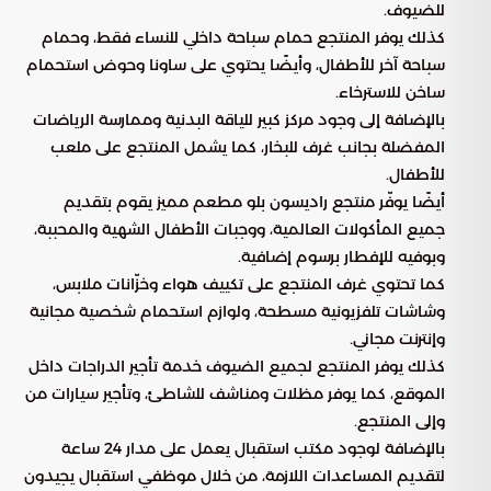
للضيوف.
كذلك يوفر المنتجع حمام سباحة داخلي للنساء فقط، وحمام
سباحة آخر للأطفال، وأيضًا يحتوي على ساونا وحوض استحمام
ساخن للاسترخاء.
بالإضافة إلى وجود مركز كبير للياقة البدنية وممارسة الرياضات
المفضلة بجانب غرف للبخار، كما يشمل المنتجع على ملعب
للأطفال.
أيضًا يوفّر منتجع راديسون بلو مطعم مميز يقوم بتقديم
جميع المأكولات العالمية، ووجبات الأطفال الشهية والمحببة،
وبوفيه للإفطار برسوم إضافية.
كما تحتوي غرف المنتجع على تكييف هواء وخزّانات ملابس،
وشاشات تلفزيونية مسطحة، ولوازم استحمام شخصية مجانية
وإنترنت مجاني.
كذلك يوفر المنتجع لجميع الضيوف خدمة تأجير الدراجات داخل
الموقع، كما يوفر مظلات ومناشف للشاطئ، وتأجير سيارات من
وإلى المنتجع.
بالإضافة لوجود مكتب استقبال يعمل على مدار 24 ساعة
لتقديم المساعدات اللازمة، من خلال موظفي استقبال يجيدون