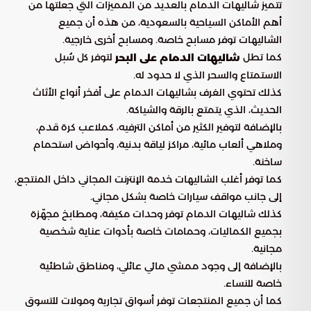
تتميز شاليهات الدمام بالعديد من المميزات التي جعلتها من
أهم الأماكن السياحية بالسعودية، من هذه أن جميع
الشاليهات توفر مسابح خاصة. ومسابح أخرى خارجية.
كما تطل
لتوفر كل سُبل
شاليهات الدمام على البحر
الاستمتاع والسحر الذي لا حدود له.
كذلك تحتوي الغرف بشاليهات الدمام على أفخر أنواع الأثاث
الحديث، الذي يتمتع بالرقة والشياكة.
بالإضافة لتوفير الكثير من أماكن الترفيه، كملاعب كرة قدم،
وملاهي ألعاب مائية، مراكز لياقة بدنية، وأحواض استحمام
ساخنة.
كما توفر أغلب الشاليهات خدمة الإنترنت المجاني داخل المنتجع،
إلى جانب مواقف سيارات خاصة بشكل مجاني.
كذلك شاليهات الدمام توفر وحدات مكيفة، ومطابخ مجهّزة
بجميع الكماليات، وحمامات خاصة بأدوات عناية شخصية
مجانية.
بالإضافة إلى وجود ممشي مائي عائلي، ومناطق شاطئية
خاصة للنساء.
كما أن جميع المنتجعات توفر أسواق تجارية ومولات للتسوق