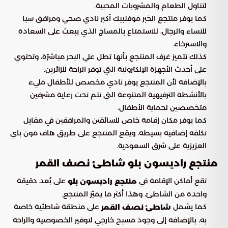
لتناول الطعام والمشروبات المحببة.
كما يوفر منتجع الخبر موفنبيك أكبر نادي صحي ومرافق سبا
للنساء والرجال، للاستمتاع بالمساج الذي يبعث على السعادة
والاسترخاء.
كذلك تتميز غرف المنتجع بأنها تطل علي البحر مباشرًة، وتحتوي
على أحدث الأجهزة الإلكترونية التي توفر الراحة للزائرين.
بالإضافة لأن المنتجع يوفر نادي مخصص للأطفال مليء
بالأنشطة الترفيهية المتنوعة التي تتم تحت رعاية مشرفين
متخصصين لحماية الأطفال.
كما يوفر مكان إقامة خاص للسائقين والمرافقين في مقابل
تكلفة إضافية بسيطة، ويقع المنتجع على طريق هاف مون باي
العزيزية على شرق السعودية.
منتجع راديسون بلو شاطئ نصف القمر
تقع أماكن الإقامة في
على بُعد دقيقة
منتجع راديسون بلو
واحدة من الشاطئ، وهذا أكثر ما يميّز المنتجع.
كما يشمل
على منطقة شاطئية خاصة
شاطئ نصف القمر
به، بالإضافة إلى وجود مسبح خارجي لتوفير الخصوصية والراحة