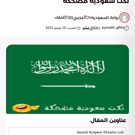
نكت سعودية مضحكة
بوابة السعودية
أعجبني
(
0
)
شارك
دقائق القراءة
14
دقائق
السبت, 28 يونيو 2025
نشر:
عناوين المقال
نكت مضحكة سعودية قصيرة