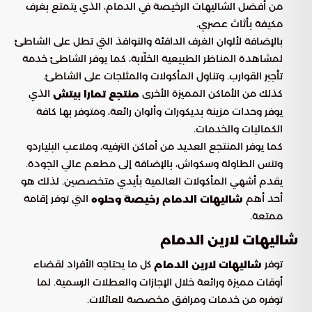
من أفضل الشاليهات الرخيصة في الدمام، الذي يتمتع بغرف
مكيفة بأثاث عصري.
بالإضافة لألوان الغرف الدافئة والنوافذ التي تطل على الشاطئ
لمشاهدة المناظر الطبيعية الخلّابة، كما يوفر الشاطئ خدمة
تأجير القوارب. وتناول المأكولات والمثلجات على الشاطئ.
كذلك من الأماكن المميزة الأخرى
الذي
منتجع تمارا بيتش
يوفر وحدات مزينة بديكورات وألوان رائعة، ومتوفر بها كافة
الكماليات والخدمات.
كما يوفر المنتجع العديد من أماكن الترفيه، وملاعب البلياردو
وتنس الطاولة وسكواش، بالإضافة إلى مطعم عالي الجودة.
يقدم أشهي المأكولات العالمية بأيدي متخصصين. لذلك هو
أحد أهم
التي توفر إقامة
شاليهات الدمام رخيصة وحلوه
ممتعة.
شاليهات لارين الدمام
توفر
كل ما يحتاجه الأفراد لقضاء
شاليهات لارين الدمام
أوقات مميزة ورائعة خلال الإجازات والعطلات الرسمية. لما
توفره من خدمات ومرافق مخصصة للعائلات.