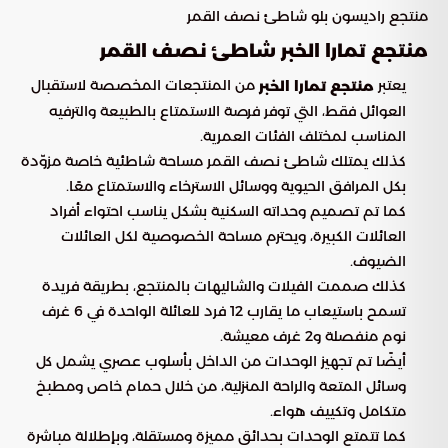
منتجع راديسون بلو شاطئ نصف القمر
منتجع تمارا الخبر شاطئ نصف القمر
يعتبر
من المنتجعات المخصصة لاستقبال
منتجع تمارا الخبر
العوائل فقط، التي توفر فرصة الاستمتاع بالطبيعة والترفيه
المناسب لمختلف الفئات العمرية.
كذلك يمتلك شاطئ نصف القمر مساحة شاطئية خاصة مزوّدة
بكل المرافق الحيوية ووسائل الاسترخاء والاستمتاع معًا.
كما تم تصميم وحداته السكنية بشكل يناسب احتواء أفراد
العائلات الكبيرة، ويحترم مساحة الخصوصية لكل العائلات
الضيوف.
كذلك صممت الفيلات والشاليهات بالمنتجع، بطريقة فريدة
تسمح باستيعاب ما يقارب 12 فرد للعائلة الواحدة في 6 غرف
نوم منفصلة و2 غرف معيشة.
أيضًا تم تجهيز الوحدات من الداخل بأسلوب عصري يشمل كل
وسائل المتعة والراحة المنزلية، من خلال حمام خاص ومطبخ
متكامل وتكييف هواء.
كما تتمتع الوحدات بحدائق مميزة ومستقلة، وبإطلالة مباشرة