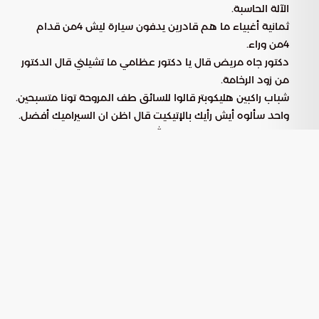
الآلة الحاسبة.
ثمانية أغبياء ما هم قادرين يدفون سيارة ليش 4من قدام
4من وراء.
دكتور جاه مريض قال يا دكتور عظامي ما تشيلني قال الدكتور
من زود الرخامة.
شباب راكبين هليكوبتر قالوا للسائق طف المروحة تونا متسبحين.
واحد سألوه أيش رأيك بالإتيكيت قال اظن ان السيراميك أفضل.
حرامي راح حق ربعه قالهم والله هالدنيا ما فيها امان قالوله
ليش قال توني رايح اسرق بوك ابوي لغيت بوكي في مخباه.
غبي فحص نظره وطلع6/6 قال والله الدكتور لخبطني كان جبت
أكثر.
محشش اتصل بالخطوط جوية يحجز قاله الموظف ذهاب
وإياب قال لا خروج المغلوب.
ملقوف قالوا له نعطيك نص مليون بس ما تتليقف، قال النص
الثاني حق منو؟
غبي اشتهى لبن راح للثلاجة لقى تاريخه منتهي. قام زور التاريخ
وشربه.