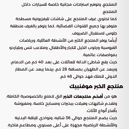
المنتجع، وتوفير استراحات مجانية خاصة للسيارات داخل
المنتجع.
كما تحتوي غرف المنتجع على شاشات تليفزيونية مسطحة
متوفر بها جميع القنوات الفضائية، كما يتوفر بالغرف منطقة
جلوس لاستقبال الضيوف.
أيضًا يوفر المنتجع الكثير من الأنشطة العائلية، ورياضات
الفروسية وركوب الخيل للكبار والأطفال، وملاعب تنس وبلياردو
بمواصفات عالمية.
حيث يقع شاطئ الدانة للعائلات على بعد 40 كم من الدمام،
ويبعد عن الظهران بمسافة 28 كم، بينما يبعد عن المطار
الدولي للملك فهد حوالي 48 كم.
منتجع الخبر موفنبيك
هو من
التي تتمتع بالخصوصية الكاملة،
أفخم منتجعات الخبر
وتقدم شاليهات وفيلات ببحيرات ومسابح خاصة، ومفروشة
بأفخر أنواع الأثاث.
حيث يضم المنتجع حوالي 36 شاليه، ونوادي للياقة البدنية
والأنشطة الرياضية مجهزة على أعلى مستوي، ومطاعم فاخرة.