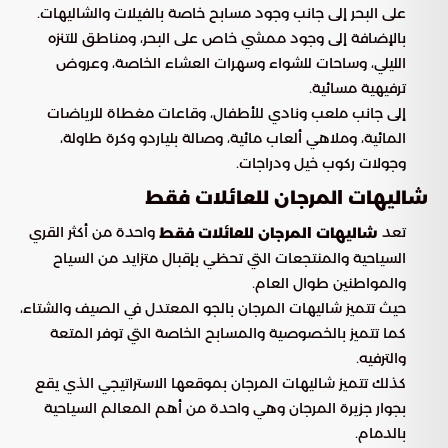
على البحر إلى جانب وجود مسابح خاصة بالفيلات والشاليهات.
بالإضافة إلى وجود ممشي خاص على البحر، ومناطق للتنزه
الليلي، وساحات للشواء وسهرات العشاء الخاصة، وعروض
ترفيهية مسائية.
إلى جانب ملعب ونادي للأطفال، وقاعات مغطاة للرياضات
المائية، وملاهي ألعاب مائية، وصالة بلياردو وكرة طاولة،
وجولات ركوب خيل ودراجات.
شاليهات المرجان للعائلات فقط
تعد
واحدة من أكثر القري
شاليهات المرجان للعائلات فقط
السياحية والمنتجعات التي تحظي بإقبال متزايد من السياح
والمواطنين طوال العام.
حيث تتميز شاليهات المرجان بالجو المعتدل في الصيف والشتاء،
كما تتميز بالخصوصية والمسابح الخاصة التي توفر المتعة
والترفيه.
كذلك تتميز شاليهات المرجان بموقعها الاستراتيجي الذي يقع
بجوار جزيرة المرجان وهي واحدة من أهم المعالم السياحية
بالدمام.