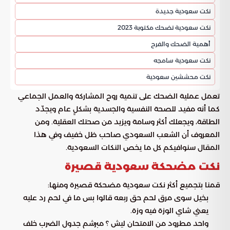
نكت سعودية جديدة
نكت سعودية تضحك مكتوبة 2023
أهمية الضحك والفرح
نكت سعودية سامجه
نكت محششين سعودية
تعمل عملية الضحك على تنمية روح المشاركة والعمل الجماعي
كما أنه مفيد للصحة النفسية والجسدية بشكلٍ عام ويجدّد
الطاقة، ويجعلك أكثر وسامة ويزيد من صحتك العقلية. ومن
المعروف أن الشعب السعودي صاحب ظل خفيف وفي هذا
المقال سنوافيكم كل ما يخص النكات السعودية.
نكت مضحكة سعودية قصيرة
قمنا بتجميع أكثر نكت سعودية مضحكة قصيرة ومنها:
بخيل سوى مرق لحم حق ربعه قالوا بس ما في لحم رد عليه
يعني شاي الوزة فيه وزة.
واحد مطرود من الامتحان ليش ؟ مبرشم جدول الضرب خلف