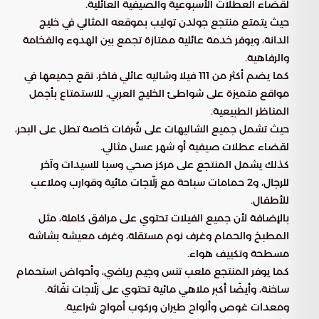
لقضاء العطلات الأسبوعية والصيفية العائلية.
حيث يتمتع منتجع جولدن توليب بموقعه المثالي في خليج
الدانة، ويوفر خدمة عائلية ممتازة تجمع بين الهدوء والفخامة
والرفاهية.
كما يضم أكثر من 111 فيلا وشاليه عائلي فاخر، تقع جميعها في
مواقع متميزة على شواطئ الخليج العربي، للاستمتاع بأجمل
المناظر الطبيعية.
حيث تشمل جميع الشاليهات على شُرفات خاصة تطل على البحر،
لقضاء عطلات صيفية أو شهر عسل مثالي.
كذلك يشمل المنتجع على مركز صحي وسبا للسيدات وآخر
للرجال، و2 حمامات سباحة مع زلّاجات مائية وقوارب وملاعب
للأطفال.
بالإضافة لأن جميع الفيلات تحتوي على مرافق كاملة، مثل
المطبخ والحمام وغرف نوم مستقلة، وغرف معيشة بشاشة
مسطحة وتكييف هواء.
كما يوفر المنتجع ملعب تنس وجيم رياضي، وأحواض استحمام
ساخنة، وأيضًا أكبر ملاهي مائية تحتوي على زلّاجات نفّاثة.
ومعدات غوص وألواح طيران وركوب أمواج شراعية.