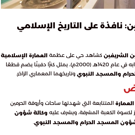
: نافذة على التاريخ الإسلامي
ن
كشاهد حي على عظمة
ن الشريفين
العمارة الإسلامية
وتطورها عبر العصور. هذا المعرض، الذي افتتح أبوابه في عام 1420هـ (2000م)، يمثل كنزًا دفينًا يضم قطعًا
وتاريخهما المعماري الزاخر.
حرام والمسجد النبوي
رض
المتتابعة التي شهدتها ساحات وأروقة الحرمين
العمارة
ز لكسوة الكعبة المشرفة، ويشرف عليه
وكالة شؤون
.
بشؤون المسجد الحرام والمسجد النبوي