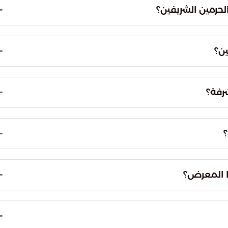
حرمين الشريفين؟
ن؟
لهيئة العامة للعناية بشؤون المسجد الحرام والمسجد
رفة؟
 إلى عهد الصحابي عبدالله بن الزبير.
؟
جاوز عمره 200 عام كان يستخدم لخدمة الكعبة، ومقصورة مقام إبراهيم، وباب
ا المعرض؟
، وصورًا فوتوغرافية ونقوشًا كتابية، وقاعة لماء