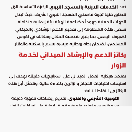
تعد
الركيزة الأساسية التي
الخدمات الدينية بالمسجد النبوي
تنطلق منها تجربة قاصدي المسجد النبوي الشريف، حيث تبذل
الجهات المعنية جهوداً مضاعفة لتهيئة بيئة إيمانية متكاملة.
تسعى هذه المنظومة إلى تقديم الدعم الإرشادي والميداني
لضيوف الرحمن، بما يليق بقدسية المكان ومكانته في نفوس
المسلمين، لضمان رحلة روحانية ميسرة تتسم بالسكينة والوقار.
ركائز الدعم والإرشاد الميداني لخدمة
الزوار
تعتمد هيكلية العمل الميداني على استراتيجيات دقيقة تهدف إلى
استيعاب احتياجات الحجاج والزائرين بكفاءة عالية، وتتمثل أبرز هذه
الركائز في النقاط التالية:
: تقديم إيضاحات فقهية دقيقة
التوجيه الشرعي والفتوى
عبر مختصين وكوادر علمية مؤهلة للإجابة على تساؤلات الزوار
بناءً على الأدلة الشرعية المعتبرة.
: ضمان وجود الدعاة والمرشدين في
التوزيع الجغرافي الذكي
كافة أروقة المسجد النبوي وساحاته الخارجية، مما يسهل