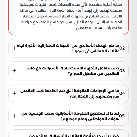
حماية أمنية مشددة. تأتي هذه التحركات ضمن ترتيبات لوجستية
معقدة تهدف إلى إنهاء أزمة الرعايا الأستراليين العالقين في مراكز
الاحتجاز. ورغم التباين في وجهات النظر السياسية حول المخاطر
المحتملة، إلا أن التوجه الحالي يسير نحو حسم الملف مع مراعاة
مقتضيات السلم المجتمعي.
ما هو الهدف الأساسي من التحركات الأسترالية الأخيرة تجاه
02
عائلات المقاتلين في سوريا؟
الهدف هو إنهاء أزمة الرعايا الأستراليين العالقين في مراكز الاحتجاز
السورية عبر ترتيبات لوجستية وأمنية معقدة. تسعى الحكومة من
كيف تتعامل الأجهزة الاستخباراتية الأسترالية مع ملف
03
خلال هذه العمليات إلى حسم الملف بشكل نهائي مع الموازنة بين
العائدين من مناطق الصراع؟
الواجبات الوطنية ومتطلبات الأمن القومي.
تعتمد الأجهزة الاستخباراتية على مبدأ "التقييم الفردي"، حيث يتم
فحص كل حالة بشكل مستقل بناءً على السلوكيات والأنشطة
ما هي الإجراءات القانونية التي يتم اتخاذها ضد العائدين
04
السابقة. لا يتم التعامل مع العائدين ككتلة واحدة، بل تخضع كل
فور وصولهم إلى المطارات؟
شخصية لرقابة صارمة وتصنيف دقيق لمستوى الخطورة قبل
يخضع جميع العائدين لتحقيقات أمنية مكثفة وفورية فور
وبعد الوصول.
وصولهم إلى الأراضي الأسترالية. تلتزم الحكومة بتقديم المتورطين
لماذا لا تستطيع الحكومة الأسترالية سحب الجنسية من
05
منهم للقضاء، مع توجيه تهم رسمية تتعلق بالانتماء لتنظيمات
هؤلاء المواطنين ومنع عودتهم؟
محظورة، أو المشاركة في جرائم جسيمة مثل الاسترقاق والاتجار
تلتزم الحكومة بنصوص الدستور الأسترالي التي تمنع سحب
بالبشر.
الجنسية أو حظر عودة المواطنين إلى بلادهم. وبدلاً من المنع،
متى بدأت جذور أزمة العائلات الأسترالية العائدة من