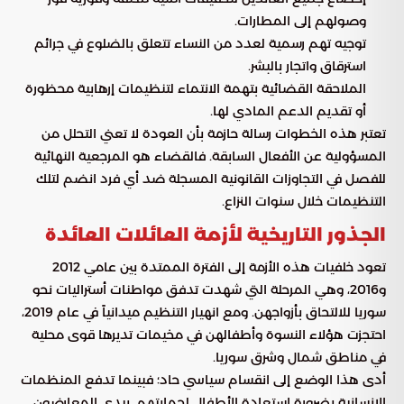
وصولهم إلى المطارات.
توجيه تهم رسمية لعدد من النساء تتعلق بالضلوع في جرائم
استرقاق واتجار بالبشر.
الملاحقة القضائية بتهمة الانتماء لتنظيمات إرهابية محظورة
أو تقديم الدعم المادي لها.
تعتبر هذه الخطوات رسالة حازمة بأن العودة لا تعني التحلل من
المسؤولية عن الأفعال السابقة. فالقضاء هو المرجعية النهائية
للفصل في التجاوزات القانونية المسجلة ضد أي فرد انضم لتلك
التنظيمات خلال سنوات النزاع.
الجذور التاريخية لأزمة العائلات العائدة
تعود خلفيات هذه الأزمة إلى الفترة الممتدة بين عامي 2012
و2016، وهي المرحلة التي شهدت تدفق مواطنات أستراليات نحو
سوريا للالتحاق بأزواجهن. ومع انهيار التنظيم ميدانياً في عام 2019،
احتجزت هؤلاء النسوة وأطفالهن في مخيمات تديرها قوى محلية
في مناطق شمال وشرق سوريا.
أدى هذا الوضع إلى انقسام سياسي حاد؛ فبينما تدفع المنظمات
الإنسانية بضرورة استعادة الأطفال لحمايتهم، يبدي المعارضون