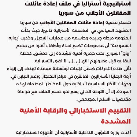
استراتيجية أستراليا في ملف إعادة عائلات
المقاتلين الأجانب من سوريا
تتصدر قضية
من سوريا
إعادة عائلات المقاتلين الأجانب
المشهد السياسي في العاصمة الأسترالية كانبيرا، حيث بدأت
الحكومة مرحلة جديدة وحاسمة من عمليات الترحيل. وذكرت “بوابة
السعودية” أن مجموعات تضم نساءً وأطفالاً نُقلوا من مخيم
“روج” السوري تحت حماية أمنية مشددة إلى دمشق، كحطة
انتقالية قبل وصولهم النهائي إلى الأراضي الأسترالية.
تأتي هذه التحركات ضمن ترتيبات لوجستية معقدة تهدف إلى إنهاء
أزمة الرعايا الأستراليين العالقين في مراكز الاحتجاز. ورغم التباين في
وجهات النظر السياسية الداخلية حول المخاطر المحتملة لهذه
العودة، إلا أن التوجه الحالي يسير نحو حسم الملف مع مراعاة
مقتضيات السلم المجتمعي.
التقييم الاستخباراتي والرقابة الأمنية
المشددة
أكدت وزارة الشؤون الداخلية الأسترالية أن الأجهزة الاستخباراتية