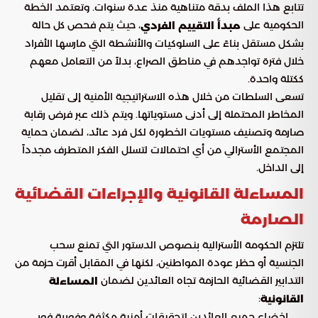
تتابع هذا الملف بدقة متناهية منذ عدة سنوات. وتعتمد الخطة
الحكومية على
، حيث يتم فحص كل حالة
مبدأ التقييم الفردي
بشكل مستقل بناءً على السلوكيات والأنشطة التي مارسها الأفراد
خلال فترة تواجدهم في مناطق الصراع، بدلاً من التعامل معهم
ككتلة واحدة.
تسعى السلطات من خلال هذه الاستراتيجية الأمنية إلى تقليل
المخاطر المحتملة إلى أدنى مستوياتها. ويتم ذلك عبر فرض رقابة
صارمة وتصنيف مستويات الخطورة لكل فرد عائد، لضمان حماية
المجتمع الأسترالي من أي احتمالات لتسلل الفكر المتطرف مجدداً
إلى الداخل.
المساءلة القانونية والإجراءات القضائية
الصارمة
تلتزم الحكومة الأسترالية بنصوص الدستور التي تمنع سحب
الجنسية أو حظر عودة المواطنين، لكنها في المقابل أقرت حزمة من
التدابير القضائية الحازمة تجاه العائدين لضمان
المساءلة
:
القانونية
إخضاع جميع العائدين لتحقيقات أمنية مكثفة وفورية فور