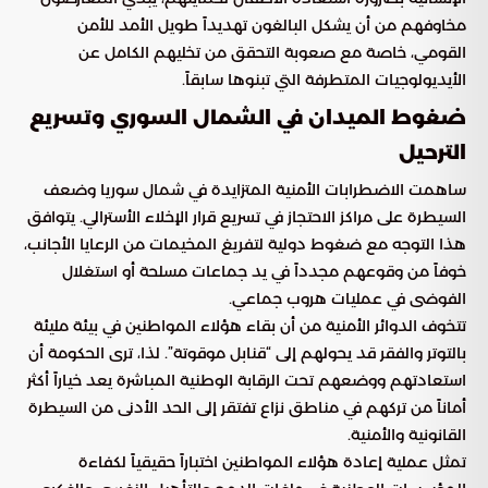
مخاوفهم من أن يشكل البالغون تهديداً طويل الأمد للأمن
القومي، خاصة مع صعوبة التحقق من تخليهم الكامل عن
الأيديولوجيات المتطرفة التي تبنوها سابقاً.
ضغوط الميدان في الشمال السوري وتسريع
الترحيل
ساهمت الاضطرابات الأمنية المتزايدة في شمال سوريا وضعف
السيطرة على مراكز الاحتجاز في تسريع قرار الإخلاء الأسترالي. يتوافق
هذا التوجه مع ضغوط دولية لتفريغ المخيمات من الرعايا الأجانب،
خوفاً من وقوعهم مجدداً في يد جماعات مسلحة أو استغلال
الفوضى في عمليات هروب جماعي.
تتخوف الدوائر الأمنية من أن بقاء هؤلاء المواطنين في بيئة مليئة
بالتوتر والفقر قد يحولهم إلى “قنابل موقوتة”. لذا، ترى الحكومة أن
استعادتهم ووضعهم تحت الرقابة الوطنية المباشرة يعد خياراً أكثر
أماناً من تركهم في مناطق نزاع تفتقر إلى الحد الأدنى من السيطرة
القانونية والأمنية.
تمثل عملية إعادة هؤلاء المواطنين اختباراً حقيقياً لكفاءة