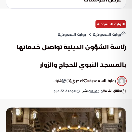
قدرة هذه البرامج على محو آثار سنوات العيش تحت راية التطرف،
ومواجهة هواجس الحذر الشعبي تجاه اندماجهم في المجتمع.
بوابة السعودية
بوابة السعودية
بوابة السعودية
رئاسة الشؤون الدينية تواصل خدماتها
بالمسجد النبوي للحجاج والزوار
بوابة السعودية
أعجبني
(
0
)
شارك
دقائق القراءة
5
دقيقة
الجمعة, 22 مايو
نشر: