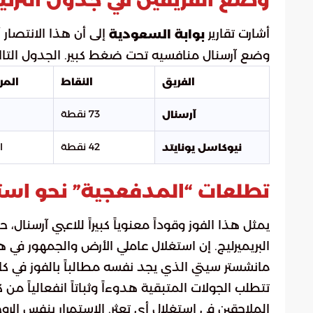
أشارت تقارير
إلى أن هذا الانتصار 
بوابة السعودية
وضع آرسنال منافسيه تحت ضغط كبير. الجدول التال
الفريق
النقاط
المرك
73 نقطة
آرسنال
42 نقطة
ا
نيوكاسل يونايتد
تطلعات “المدفعجية” نحو استع
يمثل هذا الفوز وقوداً معنوياً كبيراً للاعبي آرسن
البريميرليج. إن استغلال عاملي الأرض والجمهور في
مانشستر سيتي الذي يجد نفسه مطالباً بالفوز في كاف
تتطلب الجولات المتبقية هدوءاً وثباتاً انفعالياً من
الملاحقين في استغلال أي تعثر. الاستمرار بنفس الروح