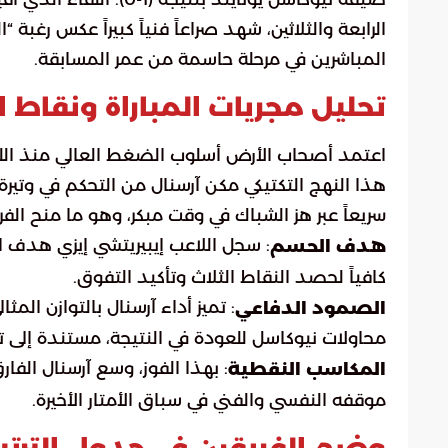
الرابعة والثلاثين، شهد صراعاً فنياً كبيراً عكس رغب
المباشرين في مرحلة حاسمة من عمر المسابقة.
تحليل مجريات المباراة ونقاط 
اعتمد أصحاب الأرض أسلوب الضغط العالي منذ اللحظ
هذا النهج التكتيكي مكن آرسنال من التحكم في وتير
سريعاً عبر هز الشباك في وقت مبكر، وهو ما منح الفري
: سجل اللاعب إيبيريتشي إيزي هدف ا
هدف الحسم
كافياً لحصد النقاط الثلاث وتأكيد التفوق.
: تميز أداء آرسنال بالتوازن ال
الصمود الدفاعي
محاولات نيوكاسل للعودة في النتيجة، مستندة إلى 
: بهذا الفوز، وسع آرسنال الفا
المكاسب النقطية
موقفه النفسي والفني في سباق الأمتار الأخيرة.
وضع الفريقين في جدول الترتي