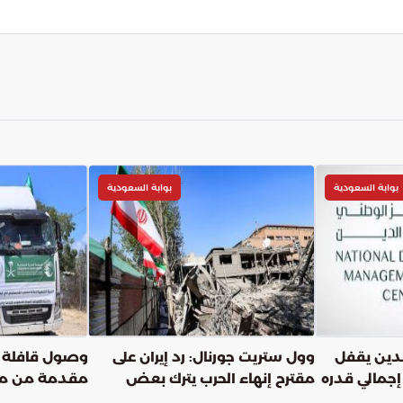
بوابة السعودية
بوابة السعودية
الدين يقفل
وول ستريت جورنال: رد إيران على
وصول قافلة 
إجمالي قدره
مقترح إنهاء الحرب يترك بعض
مقدمة من مرك
الثغرات ولم يحل مصير البرنامج
للإغاثة إلى قط