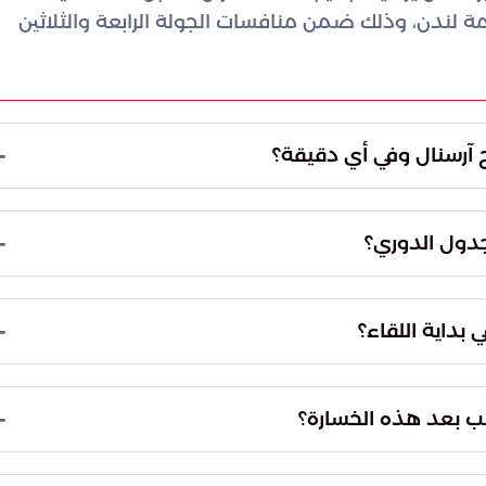
 لندن، وذلك ضمن منافسات الجولة الرابعة والثلاثين
آرسنال وفي أي دقيقة؟
وحيد لصالح آرسنال. جاء هذا الهدف الحاسم في وقت
، مما منح الفريق الأفضلية والقدرة على التحكم في
جدول الدوري؟
عزز هذا الفوز صدارة آرسنال للدوري الإنجليزي الممتاز، حيث رفع رصيده إلى 73 نقطة. مكنت هذه
احقه المباشر، مانشستر سيتي، إلى ثلاث نقاط كاملة في
 بداية اللقاء؟
 الأولى للمباراة. هذا النهج التكتيكي أجبر فريق
 لآرسنال بالسيطرة على وتيرة اللعب وفرض هيمنته
يب بعد هذه الخسارة؟
.
بعد هذه الهزيمة، تجمد رصيد نيوكاسل يونايتد عند 42 نقطة، ليبقى في المركز الرابع عشر في جدول