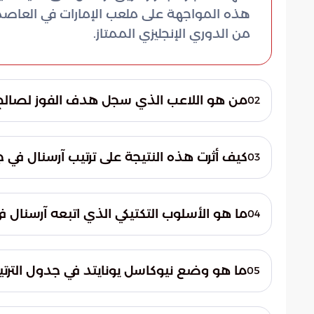
هذه المواجهة على ملعب الإمارات في العاصمة
من الدوري الإنجليزي الممتاز.
من هو اللاعب الذي سجل هدف الفوز لصالح 
02
سجل اللاعب إيبيريتشي إيزي هدف المباراة ال
مبكر من اللقاء، وتحديداً في الدقيقة التاسعة
كيف أثرت هذه النتيجة على ترتيب آرسنال في 
03
مجريات اللعب لاحقاً.
النتيجة الفريق من توسيع الفارق بينه وبين مل
ما هو الأسلوب التكتيكي الذي اتبعه آرسنال في
04
مرحلة حاسمة من الموسم.
اعتمد آرسنال أسلوب الضغط العالي منذ اللحظات
نيوكاسل على التراجع الدفاعي المنظم، وسمح
ما هو وضع نيوكاسل يونايتد في جدول الترت
05
الميدانية التي أسفرت عن هدف التقدم السريع