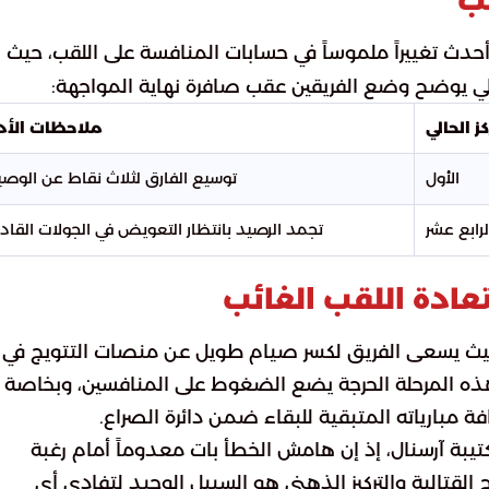
أحدث تغييراً ملموساً في حسابات المنافسة على اللقب، حيث
ي يوضح وضع الفريقين عقب صافرة نهاية المواجهة:
ز الحالي
ملاحظات الأد
الأول
توسيع الفارق لثلاث نقاط عن الوص
لرابع عشر
تجمد الرصيد بانتظار التعويض في الجولات القاد
ادة اللقب الغائب
ال، حيث يسعى الفريق لكسر صيام طويل عن منصات التتويج في
 هذه المرحلة الحرجة يضع الضغوط على المنافسين، وبخاصة
ة مبارياته المتبقية للبقاء ضمن دائرة الصراع.
 كتيبة آرسنال، إذ إن هامش الخطأ بات معدوماً أمام رغبة
 القتالية والتركيز الذهني هو السبيل الوحيد لتفادي أي