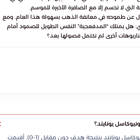
التي لا تحسم إلا مع الصافرة الأخيرة للموسم.
نازل عن طموحه في معانقة الذهب بسهولة هذا العام. ومع
وهري: هل يمتلك “المدفعجية” النفس الطويل للصمود أمام
يناريوهات أخرى لم تكتمل فصولها بعد؟
ونيوكاسل يونايتد؟
انتهت المباراة بفوز فريق آرسنال على ضيفه نيوكاسل يونايتد بنتيجة هدف دون مقابل (1-0). أقيمت