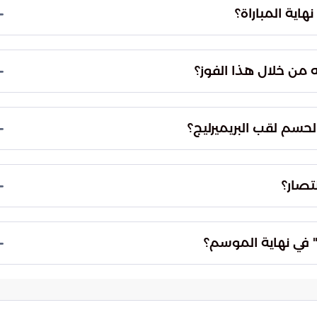
لات القادمة لتحسين موقعه والابتعاد عن المناطق
اية المباراة؟
م والدفاع، حيث أحبطت المنظومة الدفاعية كل محاولات
خطوط والرقابة اللصيقة على مفاتيح لعب الخصم، مما
ه من خلال هذا الفوز؟
افسة وعدم تنازله عن طموحه في التتويج باللقب
اً ذهنياً كبيراً، مما يضع ضغوطاً إضافية على المنافسين،
لحسم لقب البريميرليج؟
دوء والثبات الانفعالي، مع تجنب أي أخطاء قد يستغلها
و السبيل الوحيد لتفادي المفاجآت في دوري يتسم
تصار؟
 هذا الانتصار أحدث تغييراً ملموساً في حسابات المنافسة
رة للاعبين، ووضع المنافسين تحت ضغط ضرورة الفوز في
" في نهاية الموسم؟
القدرة على الصمود أمام ضغوط الصدارة حتى الجولة
 يبقى السؤال حول قدرة الفريق على الحفاظ على مستواه