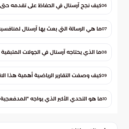
الترتيب. ويأمل الفريق في التعويض خلال الجو
كيف نجح آرسنال في الحفاظ على تقدمه حتى نه
06
المتأخرة في الدوري.
تميز أداء آرسنال بالتوازن المثالي بين الهجو
نيوكاسل للعودة. اعتمد الفريق على تقارب ال
ما هي الرسالة التي بعث بها آرسنال لمنافسي
07
ضمن له الخروج بالنقاط الثلاث.
بعث آرسنال برسالة قوية تؤكد جديته في المن
بسهولة. أظهر الفريق روحاً قتالية عالية وتركيز
ما الذي يحتاجه آرسنال في الجولات المتبقية 
08
خاصة مانشستر سيتي.
تتطلب الجولات المتبقية من كتيبة آرسنال اله
الملاحقون. الاستمرار بنفس الروح والتركيز ه
كيف وصفت التقارير الرياضية أهمية هذا الان
09
بالتقلبات الدرامية حتى اللحظات الأخيرة.
أشارت التقارير، ومنها بوابة السعودية، إلى أن
على اللقب. فقد منح الفوز دفعة معنوية كبي
ما هو التحدي الأكبر الذي يواجه "المدفعجية
10
جميع مبارياتهم المتبقية للبقاء في الصراع.
التحدي الأكبر هو امتلاك "النفس الطويل" و
الأخيرة. مع دخول الدوري فترته الأكثر إثارة،
أمام رغبة المنافسين في استغلال أي تعثر.