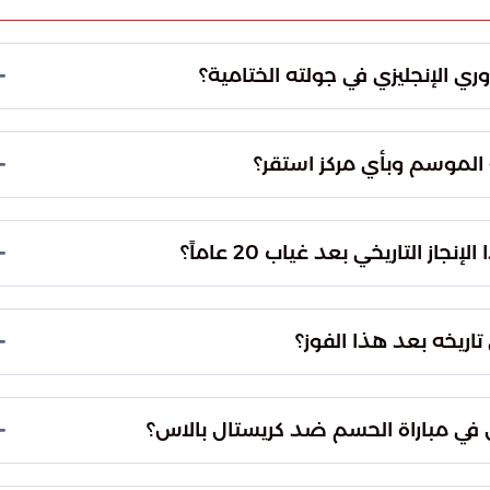
ري الإنجليزي في جولته الختامية؟
ه بعد تحقيقه الفوز على نادي كريستال بالاس بنتيجة
الموسم وبأي مركز استقر؟
أنهى نادي أرسنال الموسم في المركز الأول برصيد 85 نقطة، وهو الرصيد الذي منحه الأفضلية لتصدر
رليغ" بعد غياب طويل عن المنصات.
 التاريخي بعد غياب 20 عاماً؟
فعجية" نحو هذا اللقب التاريخي، حيث يعود الفضل لرؤيته
مكانة التنافسية للنادي اللندني العريق.
اريخه بعد هذا الفوز؟
بهذا التتويج الأخير، رفع نادي أرسنال رصيده من ألقاب الدوري الإنجليزي إلى 14 لقباً، ويعد هذا اللقب هو
م 2004.
 في مباراة الحسم ضد كريستال بالاس؟
سجل الهدف الأول لصالح أرسنال اللاعب البرازيلي غابرييل خيسوس في الدقيقة 41، بينما أضاف اللاعب