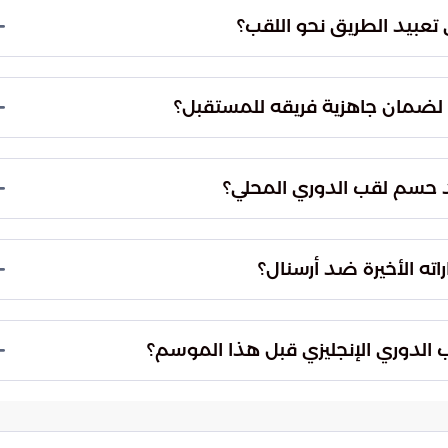
تعبيد الطريق نحو اللقب؟
اشر، نادي مانشستر سيتي، في المنعطفات الأخيرة من عمر
 للانفراد بالصدارة وحسم الدرع.
مية لضمان جاهزية فريقه للمستقبل؟
إشراك بعض العناصر البديلة مثل الحارس كيبا، وذلك بهدف
هائي دوري أبطال أوروبا.
د حسم لقب الدوري المحلي؟
نهائي دوري أبطال أوروبا السبت القادم، حيث سيلتقي
ة باريس سعياً لتحقيق الثنائية.
ه الأخيرة ضد أرسنال؟
 نادي كريستال بالاس أمام أرسنال، حيث أعلن عن رحيله
مع نادي رايو فاييكانو الإسباني.
ب الدوري الإنجليزي قبل هذا الموسم؟
 لمدة 22 عاماً ليشاهدوا قائد فريقهم يرفع درع الدوري الإنجليزي مرة أخرى،
 عرش الكرة الإنجليزية.