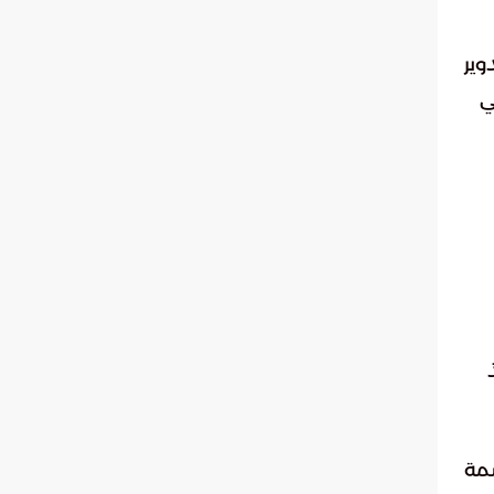
وير
ي
صمة