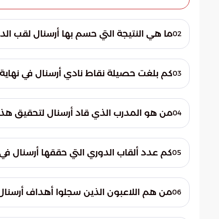
ما هي النتيجة التي حسم بها أرسنال لقب الدو
02
تمكن نادي أرسنال من حسم لقب الدوري لصالح
هدفين مقابل هدف واحد (2-1)، مما مكنه من اعتلاء منصة التتويج رسمياً.
كم بلغت حصيلة نقاط نادي أرسنال في نهاية 
03
جدول الترتيب النهائي والتتويج بلقب "البريمي
من هو المدرب الذي قاد أرسنال لتحقيق هذا الإنجاز
04
قاد المدرب الإسباني ميكيل أرتيتا فريق "المد
الفنية ومشروعه المتكامل في إعادة الهوية وال
كم عدد ألقاب الدوري التي حققها أرسنال في ت
05
الأول للفريق منذ موسم "اللاهزيمة" الشهير في عا
من هم اللاعبون الذين سجلوا أهداف أرسنال
06