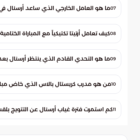
نوني مادويكي الهدف الثاني في الدقيقة 49 من زمن المباراة.
ما هو العامل الخارجي الذي ساعد أرسنال في 
07
إلى جانب قوة أرسنال، لعب تعثر المنافس المب
المسابقة دوراً حاسماً في منح "الغانرز" الفرصة
كيف تعامل أرتيتا تكتيكياً مع المباراة الختا
08
اعتمد أرتيتا على مبدأ التدوير بين اللاعبين و
حماية الركائز الأساسية من الإجهاد قبل خوض ن
ما هو التحدي القادم الذي ينتظر أرسنال بع
09
ينتظر نادي أرسنال مواجهة كبرى ومصيرية في 
مع نادي باريس سان جيرمان الفرنسي في العاصم
من هو مدرب كريستال بالاس الذي خاض مبارات
10
خاض المدرب أوليفر غلاسنر مباراته الأخيرة مع
عن النادي اللندني ليتولى مهمة تدريبية جديدة 
كم استمرت فترة غياب أرسنال عن التتويج بلق
11
انتظرت جماهير أرسنال
حيث مثل هذا الفوز نهاية لسنوات من الغياب عن