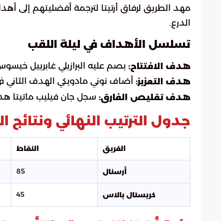
مهد الطريق لرفاق أرتيتا لترجمة أفضليتهم إلى أ
الدرع.
تسلسل الأهداف في ليلة اللقب
بصم عليه البرازيلي غابرييل خيسوس في الدقيقة 41، مفجراً بركان
هدف الافتتاح:
أضاف نوني مادويكي الهدف الثاني في الدقيقة 49، ليوجه ضربة قاضية لآما
هدف التعزيز:
سجل جان فيليب ماتيتا هدف كريستا
هدف تقليص الفارق:
جدول الترتيب النهائي ونتائج ا
الفريق
النقاط
85
أرسنال
45
كريستال بالاس