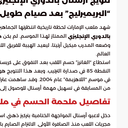
تتويج أرسنال بالدوري الإنجلي
“البريميرليج” بعد صيام طويل
شهد ملعب الإمارات لحظة تاريخية انتظرتها الجماهير
الممتاز لهذا الموسم. لم يكن ه
بالدوري الإنجليزي
وضعه المدرب ميكيل أرتيتا، ليعيد الهيبة للفريق ال
العالم.
استطاع “الغانرز” حسم اللقب بعد التفوق على كريس
النقطة 85 في صدارة الترتيب. ويعد هذا التتوي
في موسم “اللاهزيمة” عام
من المسابقة في تسهيل مهمة أرسنال للوصول إلى
تفاصيل ملحمة الحسم في ملع
دخل لاعبو أرسنال المواجهة الختامية بتركيز ذهني ا
مجريات اللعب منذ الصافرة الأولى. الالتزام الصارم ب