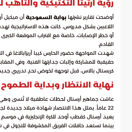
رؤية أرتيتا التكتيكية والتأهب 
أوضحت تقارير نشرتها
أن ميكيل أرت
بوابة السعودية
اللاعبين بشكل مدروس. كانت هذه الاستراتيجية تهدف
أو خطر الإصابات، خاصة مع اقتراب الموقعة الكبرى 
القادم.
شهدت المواجهة حضور الحارس كيبا أريزابالاغا في ا
حقيقية للمشاركة وإثبات جدارتها الفنية. وفي المقاب
كريستال بالاس، قبل توجهه لخوض تحدٍ تدريبي جديد ف
نهاية الانتظار وبداية الطموح نح
عاشت جماهير أرسنال لحظات عاطفية لا تُنسى وهي ت
22 عاماً. يمثل هذا الانتصار شهادة ميلاد جديد
يعيد أرسنال كقطب أوحد للكرة الإنجليزية في موسم 
بينما تستعد حافلات الفريق المكشوفة للتجول في شوا