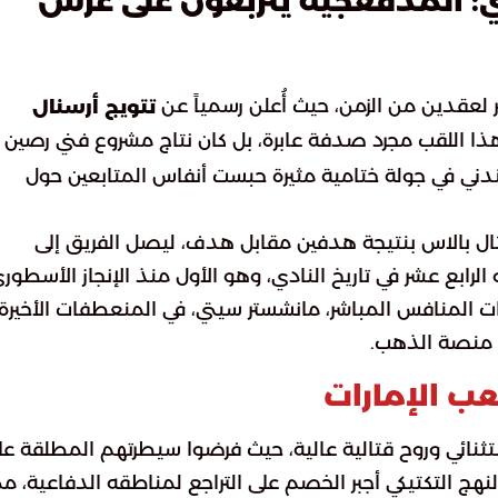
زي: المدفعجية يتربعون على عرش
 لعقدين من الزمن، حيث أُعلن رسمياً عن
تتويج أرسنال
ذا اللقب مجرد صدفة عابرة، بل كان نتاج مشروع فني رصين
لندني في جولة ختامية مثيرة حبست أنفاس المتابعين حول
تال بالاس بنتيجة هدفين مقابل هدف، ليصل الفريق إلى
ج هو الرابع عشر في تاريخ النادي، وهو الأول منذ الإنجاز الأسطور
 2004. وقد ساهمت عثرات المنافس المباشر، مانشستر سيتي، في المنعطفات الأخيرة
 منصة الذهب.
ب الإمارات
ستثنائي وروح قتالية عالية، حيث فرضوا سيطرتهم المطلقة عل
النهج التكتيكي أجبر الخصم على التراجع لمناطقه الدفاعية، مم