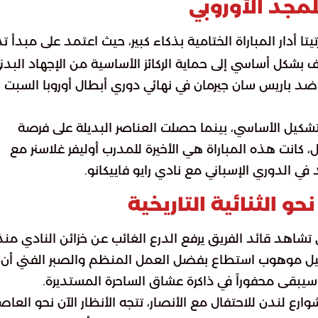
للمجد الأوروبي
يتا أدار المباراة الختامية بذكاء كبير، حيث اعتمد على مبدأ تد
 بشكل أساسي إلى حماية الركائز الأساسية من الإجهاد البدن
ضد باريس سان جيرمان في نهائي دوري أبطال أوروبا السبت
لتشكيل الأساسي، بينما حصلت العناصر البديلة على فرصة
ل، كانت هذه المباراة هي الأخيرة للمدرب أوليفر غلاسنر مع
ي الدوري الإسباني مع نادي رايو فاييكانو.
و الثنائية التاريخية
شاهد قائد الفريق يرفع الدرع الغائب عن خزائن النادي منذ
ة لجيل موهوب استطاع بفضل العمل المنظم والصبر الفني أن
سيبقى محفوراً في ذاكرة عشاق الساحرة المستديرة.
رع لندن للاحتفال مع الأنصار، تتجه الأنظار الآن نحو العا