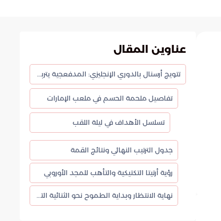
عناوين المقال
تتويج أرسنال بالدوري الإنجليزي: المدفعجية يتربعون على عرش “البريميرليج” بعد صيام طويل
تفاصيل ملحمة الحسم في ملعب الإمارات
تسلسل الأهداف في ليلة اللقب
جدول الترتيب النهائي ونتائج القمة
رؤية أرتيتا التكتيكية والتأهب للمجد الأوروبي
نهاية الانتظار وبداية الطموح نحو الثنائية التاريخية