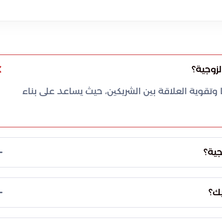
لزوجية؟
 وتقوية العلاقة بين الشريكين، حيث يساعد على بناء
جية؟
، مما يجعل حلها أكثر صعوبة مع مرور الوقت وقد يؤدي
ك؟
ح الأسئلة، ومناقشة الحديث، وليس مجرد الالتزام