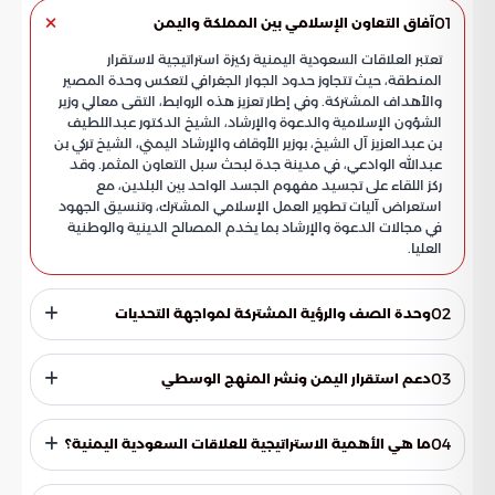
01
آفاق التعاون الإسلامي بين المملكة واليمن
تعتبر العلاقات السعودية اليمنية ركيزة استراتيجية لاستقرار
المنطقة، حيث تتجاوز حدود الجوار الجغرافي لتعكس وحدة المصير
والأهداف المشتركة. وفي إطار تعزيز هذه الروابط، التقى معالي وزير
الشؤون الإسلامية والدعوة والإرشاد، الشيخ الدكتور عبداللطيف
بن عبدالعزيز آل الشيخ، بوزير الأوقاف والإرشاد اليمني، الشيخ تركي بن
عبدالله الوادعي، في مدينة جدة لبحث سبل التعاون المثمر. وقد
ركز اللقاء على تجسيد مفهوم الجسد الواحد بين البلدين، مع
استعراض آليات تطوير العمل الإسلامي المشترك، وتنسيق الجهود
في مجالات الدعوة والإرشاد بما يخدم المصالح الدينية والوطنية
العليا.
02
وحدة الصف والرؤية المشتركة لمواجهة التحديات
شدد آل الشيخ خلال المباحثات على عمق الروابط الأخوية والتاريخية
التي تجمع الرياض وصنعاء، مثمناً الحكمة اليمانية في التعامل مع
03
دعم استقرار اليمن ونشر المنهج الوسطي
الأزمات المعقدة. وتناول الجانبان محاور استراتيجية تهدف إلى
ترسيخ الأمن والاستقرار، ومن أبرزها:
أعرب وزير الشؤون الإسلامية عن تطلعات المملكة بأن يشهد اليمن
حقبة جديدة من الرخاء والأمن تحت قيادته الحكيمة، مؤكداً استمرار
04
ما هي الأهمية الاستراتيجية للعلاقات السعودية اليمنية؟
الدعم السعودي لكل ما يحقق تطلعات الشعب اليمني. وقد تركزت
المناقشات حول تحقيق أهداف دعوية وإرشادية جوهرية: وبحسب
تعتبر هذه العلاقات ركيزة أساسية لاستقرار المنطقة العربية، فهي