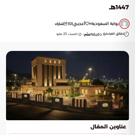
1447هـ
بوابة السعودية
أعجبني
(
0
)
شارك
دقائق القراءة
6
دقيقة
السبت, 23 مايو
نشر:
عناوين المقال