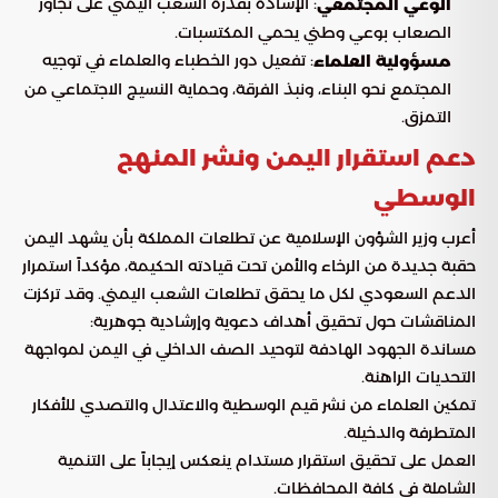
: الإشادة بقدرة الشعب اليمني على تجاوز
الوعي المجتمعي
الصعاب بوعي وطني يحمي المكتسبات.
: تفعيل دور الخطباء والعلماء في توجيه
مسؤولية العلماء
المجتمع نحو البناء، ونبذ الفرقة، وحماية النسيج الاجتماعي من
التمزق.
دعم استقرار اليمن ونشر المنهج
الوسطي
أعرب وزير الشؤون الإسلامية عن تطلعات المملكة بأن يشهد اليمن
حقبة جديدة من الرخاء والأمن تحت قيادته الحكيمة، مؤكداً استمرار
الدعم السعودي لكل ما يحقق تطلعات الشعب اليمني. وقد تركزت
المناقشات حول تحقيق أهداف دعوية وإرشادية جوهرية:
مساندة الجهود الهادفة لتوحيد الصف الداخلي في اليمن لمواجهة
التحديات الراهنة.
تمكين العلماء من نشر قيم الوسطية والاعتدال والتصدي للأفكار
المتطرفة والدخيلة.
العمل على تحقيق استقرار مستدام ينعكس إيجاباً على التنمية
الشاملة في كافة المحافظات.