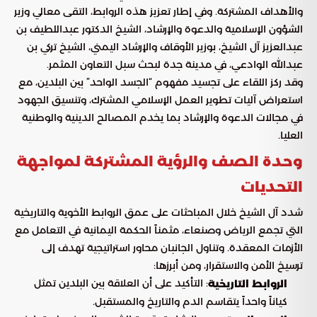
والأهداف المشتركة. وفي إطار تعزيز هذه الروابط، التقى معالي وزير
الشؤون الإسلامية والدعوة والإرشاد، الشيخ الدكتور عبداللطيف بن
عبدالعزيز آل الشيخ، بوزير الأوقاف والإرشاد اليمني، الشيخ تركي بن
عبدالله الوادعي، في مدينة جدة لبحث سبل التعاون المثمر.
وقد ركز اللقاء على تجسيد مفهوم “الجسد الواحد” بين البلدين، مع
استعراض آليات تطوير العمل الإسلامي المشترك، وتنسيق الجهود
في مجالات الدعوة والإرشاد بما يخدم المصالح الدينية والوطنية
العليا.
وحدة الصف والرؤية المشتركة لمواجهة
التحديات
شدد آل الشيخ خلال المباحثات على عمق الروابط الأخوية والتاريخية
التي تجمع الرياض وصنعاء، مثمناً الحكمة اليمانية في التعامل مع
الأزمات المعقدة. وتناول الجانبان محاور استراتيجية تهدف إلى
ترسيخ الأمن والاستقرار، ومن أبرزها:
: التأكيد على أن العلاقة بين البلدين تمثل
الروابط التاريخية
كياناً واحداً يتقاسم الدم والتاريخ والمستقبل.