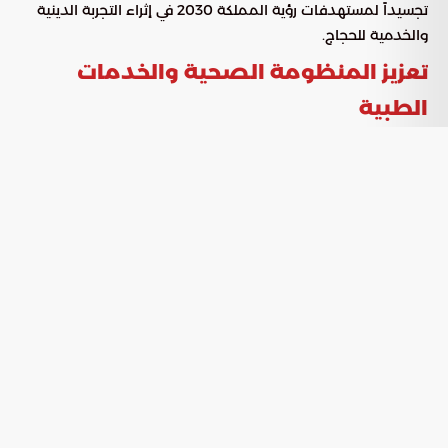
تجسيداً لمستهدفات رؤية المملكة 2030 في إثراء التجربة الدينية
والخدمية للحجاج.
تعزيز المنظومة الصحية والخدمات
الطبية
حققت الجاهزية التشغيلية للقطاع الصحي في مشعر منى قفزات
نوعية من خلال تنفيذ توسعات إنشائية كبرى بالتعاون مع وزارة
الصحة، تضمنت ما يلي:
مضاعفة الطاقة الاستيعابية لمستشفى الطوارئ بمشعر منى
بنسبة 100%، ليرتفع عدد الأسرة إلى 400 سرير.
استثمار مساحة إجمالية تصل إلى 18 ألف متر مربع لتقديم رعاية
طبية شاملة ومتكاملة.
تحسين مسارات المشاة والخدمات
اللوجستية
ارتكزت المخططات التطويرية على تحسين تجربة التنقل وضمان
راحة الحجيج من خلال توفير مساحات واسعة تضمن انسيابية حركة